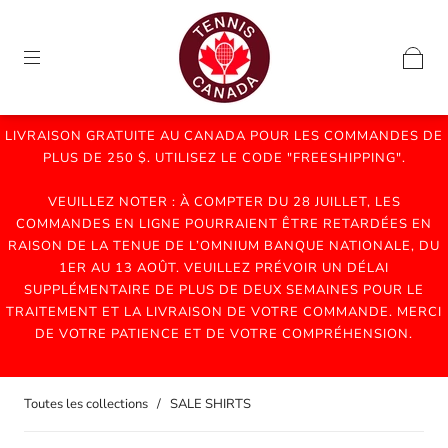
LIVRAISON GRATUITE AU CANADA POUR LES COMMANDES DE
PLUS DE 250 $. UTILISEZ LE CODE "FREESHIPPING".
VEUILLEZ NOTER : À COMPTER DU 28 JUILLET, LES
COMMANDES EN LIGNE POURRAIENT ÊTRE RETARDÉES EN
RAISON DE LA TENUE DE L’OMNIUM BANQUE NATIONALE, DU
1ER AU 13 AOÛT. VEUILLEZ PRÉVOIR UN DÉLAI
SUPPLÉMENTAIRE DE PLUS DE DEUX SEMAINES POUR LE
TRAITEMENT ET LA LIVRAISON DE VOTRE COMMANDE. MERCI
DE VOTRE PATIENCE ET DE VOTRE COMPRÉHENSION.
Toutes les collections
/
SALE SHIRTS